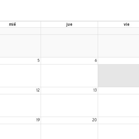
miércoles
mié
jueves
jue
viernes
vie
5
6
12
13
19
20