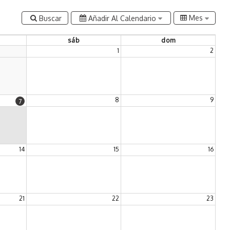
Mes
Buscar
Añadir Al Calendario
sábado
sáb
domingo
dom
1
2
8
9
7
14
15
16
21
22
23