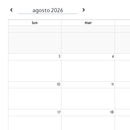
My Calendar 1
agosto 2026
lunes
lun
martes
mar
3
4
10
11
17
18