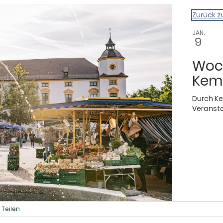
gazin
Zurück z
JAN.
9
Woc
Kem
Durch
Ke
Veransta
Teilen