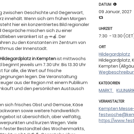
DATUM
09 Januar, 2027
uhig zwischen Geschichte und Gegenwart,
kurz innehält. Wenn sich am frühen Morgen
teht hier ein konzentriertes Bild regionaler
UHRZEIT
nd Gespräche mischen sich zu einer
7:30
- 13:30 (CET
tleben verankert ist 🧺🥕🍎. Der
ahren zu den Konstanten im Zentrum von
ORT
thmus der Innenstadt.
Hildegardplatz
ildegardplatz in Kempten
ist mittwochs
Hildegardplatz,
eginnt jeweils um 7.30 Uhr. Bis 13.30 Uhr
Kempten (Allgäu)
 für alle, die Wert auf frische
Wegbeschreibun
egegnungen legen. Die Veranstaltung
zeuger aus der Region mit einem Publikum
KATEGORIEN
kauft und den persönlichen Austausch
MARKT
KULINAR
VERANSTALTER
n sich frisches Obst und Gemüse, Käse
Kempten Messe-
Backwaren sowie weitere handwerklich
festwoche@kem
gebot ist übersichtlich, aber vielfältig,
https://www.fe
werpunkten und kurzen Wegen. Viele
en fester Bestandteil des Wochenmarkts,