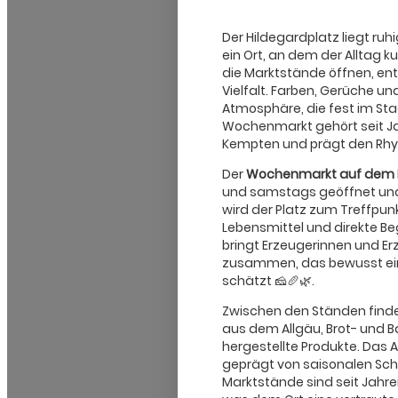
Der Hildegardplatz liegt r
ein Ort, an dem der Alltag 
die Marktstände öffnen, ents
Vielfalt. Farben, Gerüche u
Atmosphäre, die fest im Stad
Wochenmarkt gehört seit J
Kempten und prägt den Rhy
Der
Wochenmarkt auf dem H
und samstags geöffnet und b
wird der Platz zum Treffpunkt
Lebensmittel und direkte B
bringt Erzeugerinnen und Er
zusammen, das bewusst ein
schätzt 🧀🥖🌿.
Zwischen den Ständen finde
aus dem Allgäu, Brot- und 
hergestellte Produkte. Das An
geprägt von saisonalen Sch
Marktstände sind seit Jahr