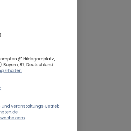
)
 Kempten @ Hildegardplatz,
, Bayern, 87, Deutschland
g Erhalten
IK
 und Veranstaltungs-Betrieb
pten.de
stwoche.com