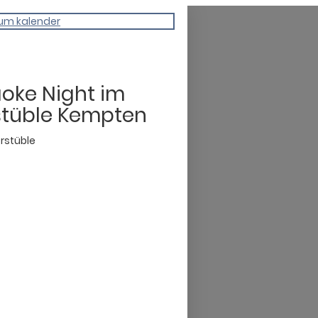
um kalender
oke Night im
rstüble Kempten
lerstüble