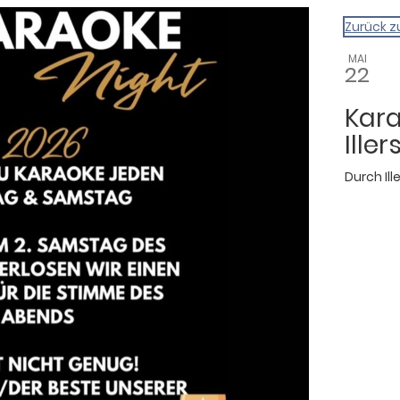
gazin
Zurück z
MAI
22
Kara
Ille
Durch
Il