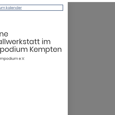
um kalender
ene
llwerkstatt im
podium Kempten
mpodium e.V.