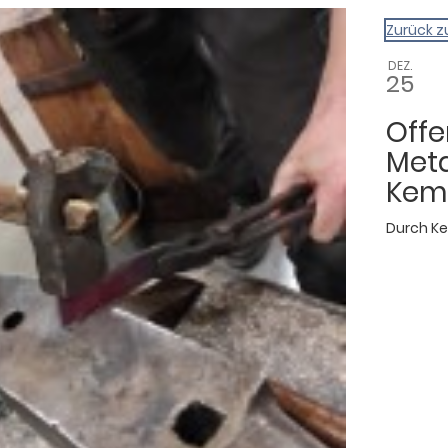
gazin
Zurück z
DEZ.
25
Off
Meta
Kem
Durch
Ke