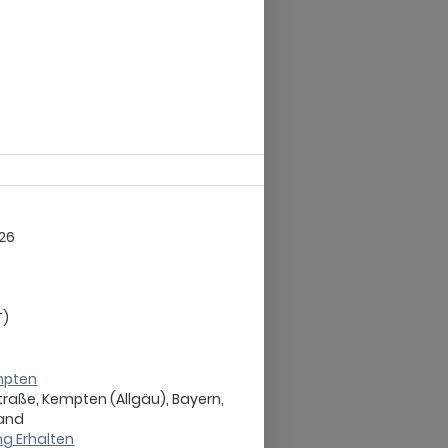
26
T)
mpten
Straße, Kempten (Allgäu), Bayern,
land
g Erhalten