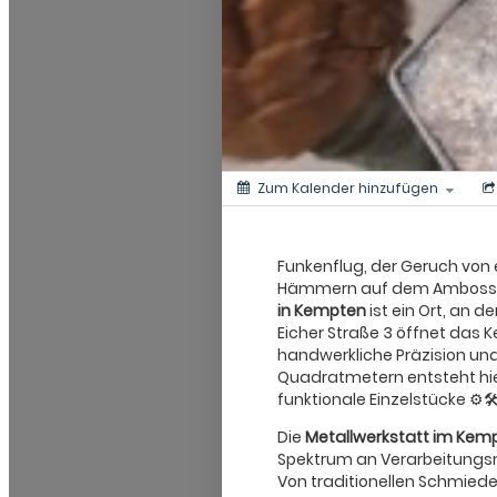
Zum Kalender hinzufügen
Funkenflug, der Geruch von 
Hämmern auf dem Amboss 
in Kempten
ist ein Ort, an 
Eicher Straße 3 öffnet das 
handwerkliche Präzision und
Quadratmetern entsteht hie
funktionale Einzelstücke ⚙️🛠️
Die
Metallwerkstatt im Kem
Spektrum an Verarbeitungsm
Von traditionellen Schmied