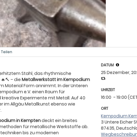
Teilen
DATUM
25 Dezember, 20
erhitztem Stahl, das rhythmische
🔨 – die
Metallwerkstatt im Kempodium
dem Material Form annimmt. In der Unteren
UHRZEIT
Kempodium e.V. einen Raum für
16:00
- 19:00 (CE
 kreative Experimente mit Metall. Auf 40
r im Allgäu Metallkunst ebenso wie
ORT
.
Kempodium Ke
podium in Kempten
deckt ein breites
3 Untere Eicher 
ethoden für metallische Werkstoffe ab.
87435, Deutsch
etechniken bis zu modernen
Wegbeschreibun