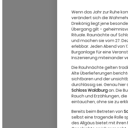
Wenn das Jahr zur Ruhe ko
verändert sich die Wahrne
Dreikönig liegt jene besonde
Übergang gilt – geheimnisvo
Rituale. Raunächte auf Sch
und machen sie vom 27. Dez
erlebbar. Jeden Abend von 17 
Burganlage für eine Veranst
Inszenierung miteinander ve
Die Rauhnächte gelten traditi
Alte Überlieferungen berich
sichtbaren und der unsicht
durchlässig sei. Genau hier
Schloss Waldburg
an. Die Bu
Rauch und Erzählungen, die 
eintauchen, ohne sie zu erk
Bereits beim Betreten von
S
selbst eine tragende Rolle s
des Allgäus bietet mit ihren