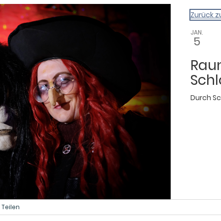
gazin
Zurück z
JAN.
5
Rau
Sch
Durch
Sc
Teilen