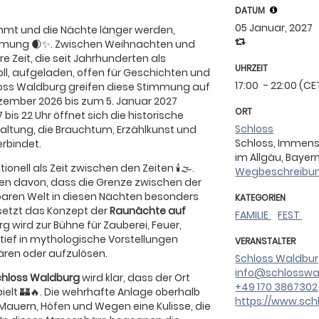
DATUM
05 Januar, 2027
mmt und die Nächte länger werden,
hmung 🌒✨. Zwischen Weihnachten und
re Zeit, die seit Jahrhunderten als
UHRZEIT
ll, aufgeladen, offen für Geschichten und
17:00
- 22:00 (CE
loss Waldburg greifen diese Stimmung auf
ember 2026 bis zum 5. Januar 2027
ORT
bis 22 Uhr öffnet sich die historische
Schloss
altung, die Brauchtum, Erzählkunst und
Schloss, Immen
rbindet.
im Allgäu, Bayer
onell als Zeit zwischen den Zeiten 🕯️🌫️.
Wegbeschreibun
ten davon, dass die Grenze zwischen der
baren Welt in diesen Nächten besonders
KATEGORIEN
 setzt das Konzept der
Raunächte auf
FAMILIE
FEST
rg wird zur Bühne für Zauberei, Feuer,
tief in mythologische Vorstellungen
VERANSTALTER
lären oder aufzulösen.
Schloss Waldburg
info@schlosswa
chloss Waldburg
wird klar, dass der Ort
+49 170 3867302
pielt 🏰🔥. Die wehrhafte Anlage oberhalb
https://www.sch
 Mauern, Höfen und Wegen eine Kulisse, die