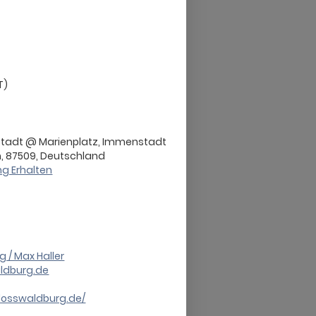
T)
stadt @ Marienplatz, Immenstadt
n, 87509, Deutschland
g Erhalten
 / Max Haller
ldburg.de
losswaldburg.de/