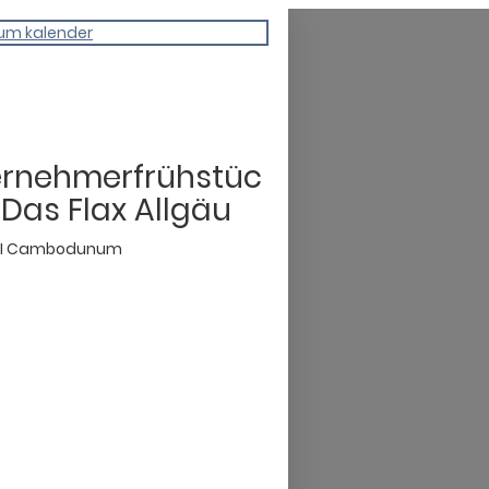
um kalender
ernehmerfrühstüc
 Das Flax Allgäu
NI Cambodunum