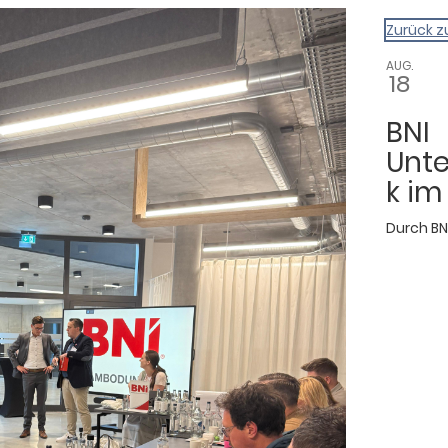
gazin
Zurück z
AUG.
18
BNI
Unt
k im
Durch
B