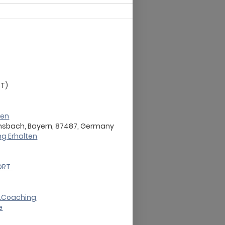
ST)
zen
nsbach, Bayern, 87487, Germany
g Erhalten
ORT
n&Coaching
e