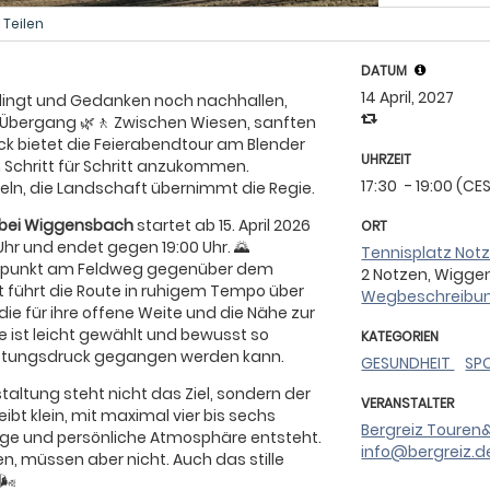
Teilen
DATUM
14 April, 2027
ingt und Gedanken noch nachhallen,
er Übergang 🌿🚶 Zwischen Wiesen, sanften
k bietet die Feierabendtour am Blender
UHRZEIT
chritt für Schritt anzukommen.
17:30
- 19:00 (CE
ln, die Landschaft übernimmt die Regie.
 bei Wiggensbach
startet ab 15. April 2026
ORT
hr und endet gegen 19:00 Uhr. 🌄
Tennisplatz Not
ffpunkt am Feldweg gegenüber dem
2 Notzen, Wigge
t führt die Route in ruhigem Tempo über
Wegbeschreibun
ie für ihre offene Weite und die Nähe zur
ke ist leicht gewählt und bewusst so
KATEGORIEN
eistungsdruck gegangen werden kann.
GESUNDHEIT
SP
taltung steht nicht das Ziel, sondern der
VERANSTALTER
leibt klein, mit maximal vier bis sechs
Bergreiz Toure
ige und persönliche Atmosphäre entsteht.
info@bergreiz.d
, müssen aber nicht. Auch das stille
🌬️