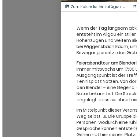
Zum Kalender hinzufügen
Wenn der Tag langsam abkl
entsteht im Allgäu ein still
Höhenzügen und weitem Blic
bei Wiggensbach Raum, um S
Bewegung ersetzt das Grübe
Feierabendtour am Blender
immer mittwochs um 17:30 U
Ausgangspunkt ist der Tre
Tennisplatz Notzen. Von dor
den Blender – eine Gegend, d
Natur bekannt ist. Die Strec
angelegt, dass sie ohne L
Im Mittelpunkt dieser Verans
Weg selbst. 🚶‍♂️ Die Gruppe b
Personen, wodurch eine ruh
Gespräche können entstehen
Gehen hat hier seinen Platz. 