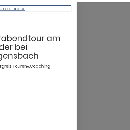
um kalender
erabendtour am
der bei
gensbach
rgreiz Touren&Coaching