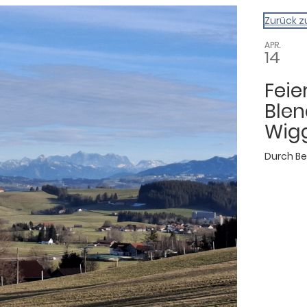
gazin
Zurück z
APR.
14
Fei
Blen
Wig
Durch
Be