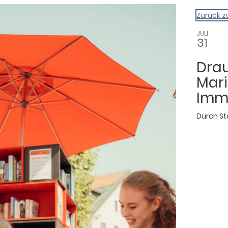
gazin
Zurück z
JULI
31
Dra
Mari
Imm
Durch
St