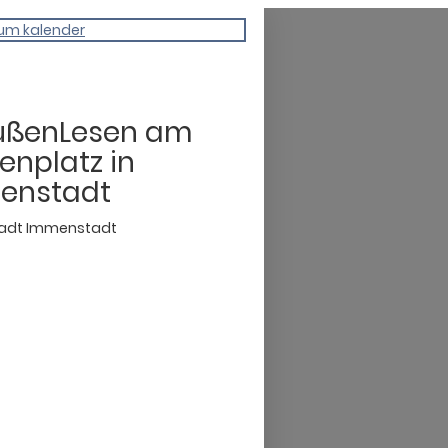
um kalender
ußenLesen am
enplatz in
enstadt
adt Immenstadt