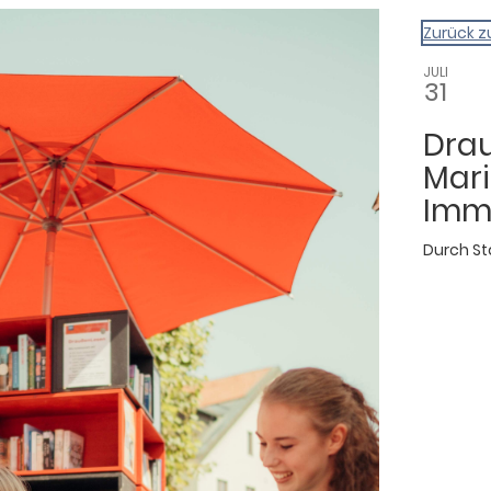
gazin
Zurück z
JULI
31
Dra
Mari
Imm
Durch
St