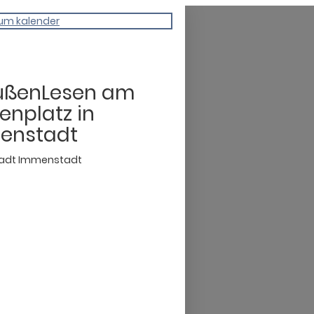
um kalender
ußenLesen am
enplatz in
enstadt
adt Immenstadt