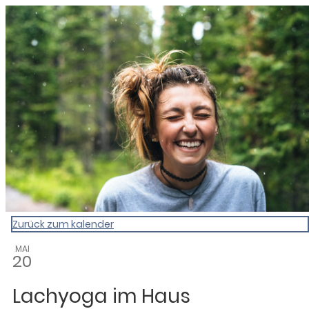
0831 - das Kemptener Stadtma
Zurück zum kalender
MAI
20
Lachyoga im Haus