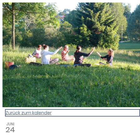
0831 - das Kemptener Stadtma
Zurück zum kalender
JUNI
24