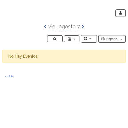
Webinar Spain
vie., agosto 7
Seleccione El Idi
Español
No Hay Eventos
v4.2.14